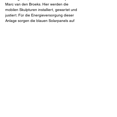
Marc van den Broeks. Hier werden die
mobilen Skulpturen installiert, gewartet und
justiert. Für die Energieversorgung dieser
Anlage sorgen die blauen Solarpanels auf
dem Dach des Containers. Der Container
dient auch als Transportbehälter für van den
Broeks kinetische Metall-Skulptur Die
Unabhängigkeitserklärung aus dem Jahre
1992. Sie ist das Herzstück der gesamten
Aktion: Inspiration und Symbol des
Abschieds vom materialistischen Weltbild
und Zeichen des Neubeginns vor der
Jahrtausendwende; die Reise zu den
Antipoden ist ihre Jungfernfahrt: Das
Manifest ihrer See- und Lebenstauglichkeit.
Zweiter Abschnitt - Antipode in progress. Vor
Ort in Australien wird der Container in
Sydney zur Universität bzw. zur Art Gallery
of New South Wales transportiert. Er ist Teil
der Ausstellung, in der die Arbeit des