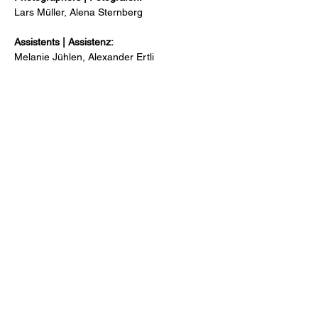
Lars Müller, Alena Sternberg
Assistents | Assistenz:
Melanie Jühlen, Alexander Ertli
Art Director:
Marc J. M. van den Broek
Consulting | Beratung:
Heidi Schuller
Postproduction | Postproduktion:
Optical Art Digital & Film
Impressum
Datenschutz
AGB