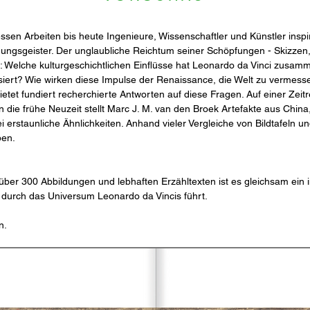
essen Arbeiten bis heute Ingenieure, Wissenschaftler und Künstler ins
indungsgeister. Der unglaubliche Reichtum seiner Schöpfungen - Skizzen,
sel: Welche kulturgeschichtlichen Einflüsse hat Leonardo da Vinci zusa
siert? Wie wirken diese Impulse der Renaissance, die Welt zu vermessen
etet fundiert recherchierte Antworten auf diese Fragen. Auf einer Zeitr
 in die frühe Neuzeit stellt Marc J. M. van den Broek Artefakte aus Chi
erstaunliche Ähnlichkeiten. Anhand vieler Vergleiche von Bildtafeln und
ben.
t über 300 Abbildungen und lebhaften Erzähltexten ist es gleichsam ein i
 durch das Universum Leonardo da Vincis führt.
n.