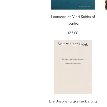
Quick View
Leonardo da Vinci Spirits of
Invention
Price
€65.00
Quick View
Die Unabhängigkeitserklärung