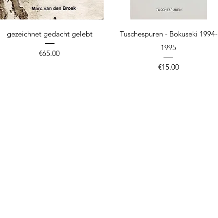
Quick View
Quick View
gezeichnet gedacht gelebt
Tuschespuren - Bokuseki 1994-
1995
Price
€65.00
Price
€15.00