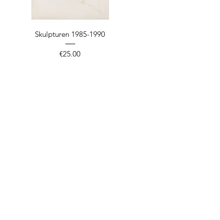
Quick View
Skulpturen 1985-1990
Price
€25.00