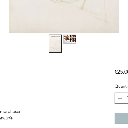
€25.0
Quanti
tamorphosen
ntwürfe