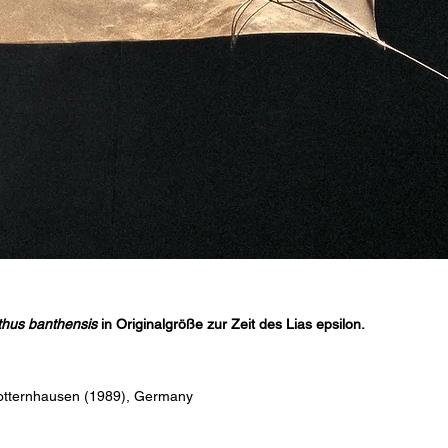
hus banthensis
in Originalgröße zur Zeit des Lias epsilon.
Dotternhausen (1989), Germany